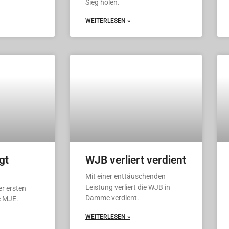
Sieg holen.
WEITERLESEN »
gt
WJB verliert verdient
Mit einer enttäuschenden
Leistung verliert die WJB in
r ersten
Damme verdient.
e MJE.
WEITERLESEN »