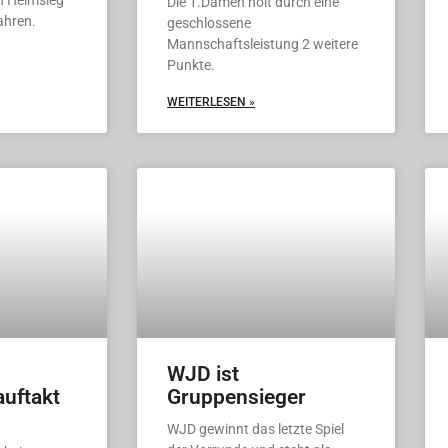
n Heimsieg
Die 1.Damen holt durch eine
ahren.
geschlossene
Mannschaftsleistung 2 weitere
Punkte.
WEITERLESEN »
WJD ist
uftakt
Gruppensieger
WJD gewinnt das letzte Spiel