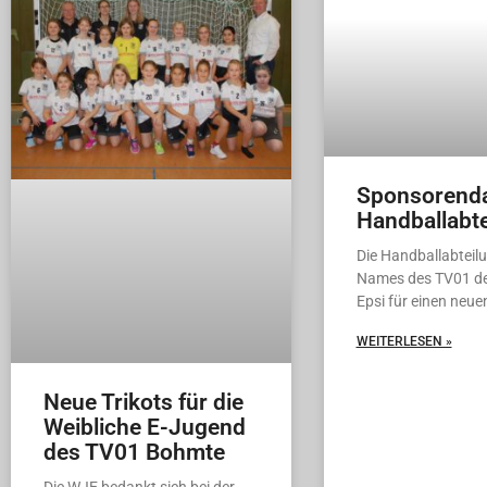
Sponsorenda
Handballabte
Die Handballabteil
Names des TV01 d
Epsi für einen neue
WEITERLESEN »
Neue Trikots für die
Weibliche E-Jugend
des TV01 Bohmte