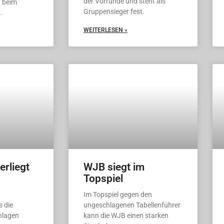
der Vorrunde und steht als
 beim
Gruppensieger fest.
.
WEITERLESEN »
rliegt
WJB siegt im
Topspiel
Im Topspiel gegen den
 die
ungeschlagenen Tabellenführer
hlagen
kann die WJB einen starken