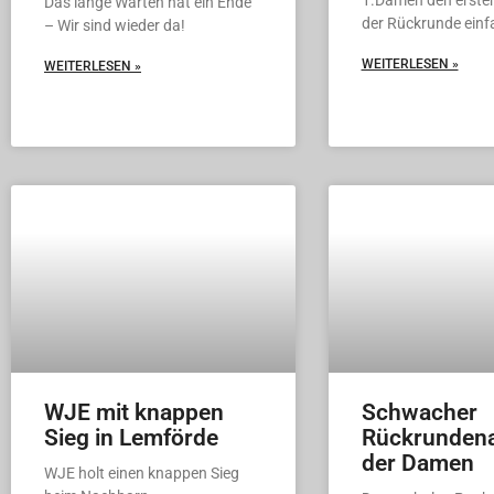
1.Damen den erste
Das lange Warten hat ein Ende
der Rückrunde einf
– Wir sind wieder da!
WEITERLESEN »
WEITERLESEN »
WJE mit knappen
Schwacher
Sieg in Lemförde
Rückrundena
der Damen
WJE holt einen knappen Sieg