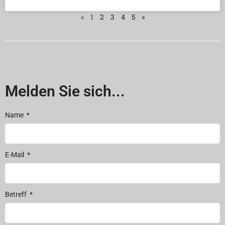
«
1
2
3
4
5
»
Melden Sie sich...
Name
E-Mail
Betreff