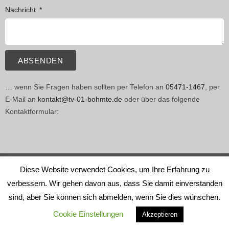
Nachricht
ABSENDEN
… wenn Sie Fragen haben sollten per Telefon an
05471-1467
, per
E-Mail an
kontakt@tv-01-bohmte.de
oder über das folgende
Kontaktformular:
Diese Website verwendet Cookies, um Ihre Erfahrung zu
verbessern. Wir gehen davon aus, dass Sie damit einverstanden
Zur Ovelgönne 19 | 49163 Bohmte
sind, aber Sie können sich abmelden, wenn Sie dies wünschen.
Cookie Einstellungen
Copyright © 2020 – TV 01 Bohmte e.V.
Akzeptieren