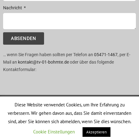
Nachricht
ABSENDEN
… wenn Sie Fragen haben sollten per Telefon an
05471-1467
, per E-
Mail an
kontakt@tv-01-bohmte.de
oder über das folgende
Kontaktformular:
Diese Website verwendet Cookies, um Ihre Erfahrung zu
verbessern. Wir gehen davon aus, dass Sie damit einverstanden
Zur Ovelgönne 19 | 49163 Bohmte
sind, aber Sie können sich abmelden, wenn Sie dies wünschen.
Cookie Einstellungen
Akzeptieren
Copyright © 2020 – TV 01 Bohmte e.V.